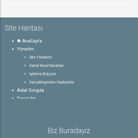
Site Haritası
AnaSayfa
Yönetim
Site Yönetimi
Genel Kurul Kararları
İşletme Bütçesi
Gerçekleştirilen Faaliyetler
Aidat Sorgula
Duyurular
Galeri
Mevzuat
Site Bilgileri
Biz Buradayız
Hakkımızda